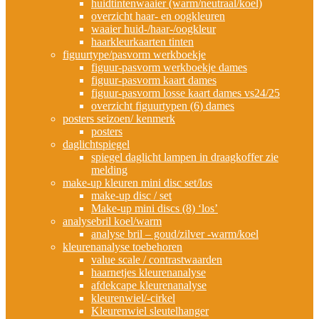
huidtintenwaaier (warm/neutraal/koel)
overzicht haar- en oogkleuren
waaier huid-/haar-/oogkleur
haarkleurkaarten tinten
figuurtype/pasvorm werkboekje
figuur-pasvorm werkboekje dames
figuur-pasvorm kaart dames
figuur-pasvorm losse kaart dames vs24/25
overzicht figuurtypen (6) dames
posters seizoen/ kenmerk
posters
daglichtspiegel
spiegel daglicht lampen in draagkoffer zie
melding
make-up kleuren mini disc set/los
make-up disc / set
Make-up mini discs (8) ‘los’
analysebril koel/warm
analyse bril – goud/zilver -warm/koel
kleurenanalyse toebehoren
value scale / contrastwaarden
haarnetjes kleurenanalyse
afdekcape kleurenanalyse
kleurenwiel/-cirkel
Kleurenwiel sleutelhanger