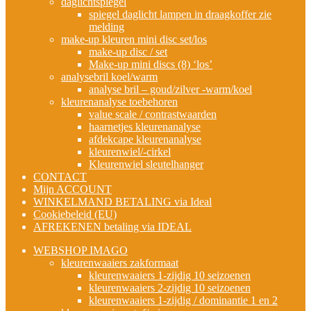
daglichtspiegel
spiegel daglicht lampen in draagkoffer zie
melding
make-up kleuren mini disc set/los
make-up disc / set
Make-up mini discs (8) ‘los’
analysebril koel/warm
analyse bril – goud/zilver -warm/koel
kleurenanalyse toebehoren
value scale / contrastwaarden
haarnetjes kleurenanalyse
afdekcape kleurenanalyse
kleurenwiel/-cirkel
Kleurenwiel sleutelhanger
CONTACT
Mijn ACCOUNT
WINKELMAND BETALING via Ideal
Cookiebeleid (EU)
AFREKENEN betaling via IDEAL
WEBSHOP IMAGO
kleurenwaaiers zakformaat
kleurenwaaiers 1-zijdig 10 seizoenen
kleurenwaaiers 2-zijdig 10 seizoenen
kleurenwaaiers 1-zijdig / dominantie 1 en 2