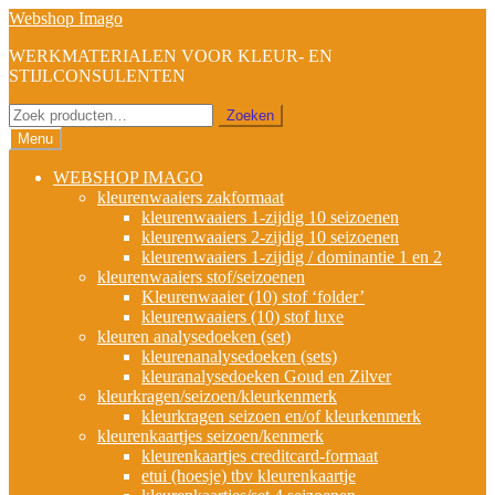
Ga
Ga
Webshop Imago
door
naar
WERKMATERIALEN VOOR KLEUR- EN
naar
de
STIJLCONSULENTEN
navigatie
inhoud
Zoeken
Zoeken
naar:
Menu
WEBSHOP IMAGO
kleurenwaaiers zakformaat
kleurenwaaiers 1-zijdig 10 seizoenen
kleurenwaaiers 2-zijdig 10 seizoenen
kleurenwaaiers 1-zijdig / dominantie 1 en 2
kleurenwaaiers stof/seizoenen
Kleurenwaaier (10) stof ‘folder’
kleurenwaaiers (10) stof luxe
kleuren analysedoeken (set)
kleurenanalysedoeken (sets)
kleuranalysedoeken Goud en Zilver
kleurkragen/seizoen/kleurkenmerk
kleurkragen seizoen en/of kleurkenmerk
kleurenkaartjes seizoen/kenmerk
kleurenkaartjes creditcard-formaat
etui (hoesje) tbv kleurenkaartje