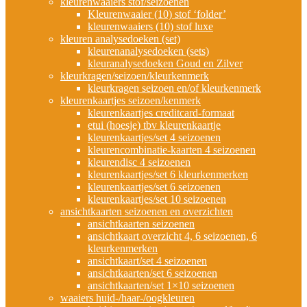
kleurenwaaiers stof/seizoenen
Kleurenwaaier (10) stof ‘folder’
kleurenwaaiers (10) stof luxe
kleuren analysedoeken (set)
kleurenanalysedoeken (sets)
kleuranalysedoeken Goud en Zilver
kleurkragen/seizoen/kleurkenmerk
kleurkragen seizoen en/of kleurkenmerk
kleurenkaartjes seizoen/kenmerk
kleurenkaartjes creditcard-formaat
etui (hoesje) tbv kleurenkaartje
kleurenkaartjes/set 4 seizoenen
kleurencombinatie-kaarten 4 seizoenen
kleurendisc 4 seizoenen
kleurenkaartjes/set 6 kleurkenmerken
kleurenkaartjes/set 6 seizoenen
kleurenkaartjes/set 10 seizoenen
ansichtkaarten seizoenen en overzichten
ansichtkaarten seizoenen
ansichtkaart overzicht 4, 6 seizoenen, 6
kleurkenmerken
ansichtkaart/set 4 seizoenen
ansichtkaarten/set 6 seizoenen
ansichtkaarten/set 1×10 seizoenen
waaiers huid-/haar-/oogkleuren