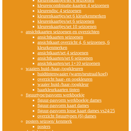
kleurenkaartjes/set 4 seizoenen
kleurencombinatie-kaarten 4 seizoenen
kleurendisc 4 seizoenen
kleurenkaartjes/set 6 kleurkenmerken
kleurenkaartjes/set 6 seizoenen
kleurenkaartjes/set 10 seizoenen
ansichtkaarten seizoenen en overzichten
ansichtkaarten seizoenen
ansichtkaart overzicht 4, 6 seizoenen, 6
kleurkenmerken
ansichtkaart/set 4 seizoenen
ansichtkaarten/set 6 seizoenen
ansichtkaarten/set 1×10 seizoenen
waaiers huid-/haar-/oogkleuren
huidtintenwaaier (warm/neutraal/koel)
overzicht haar- en oogkleuren
waaier huid-/haar-/oogkleur
haarkleurkaarten tinten
figuurtype/pasvorm werkboekje
figuur-pasvorm werkboekje dames
figuur-pasvorm kaart dames
figuur-pasvorm losse kaart dames vs24/25
overzicht figuurtypen (6) dames
posters seizoen/ kenmerk
posters