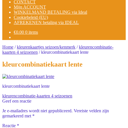
CONTACT
Mijn ACCOUNT
WINKELMAND BETALING via Ideal
Cookiebeleid (EU)
AFREKENEN betaling via IDEAL
€
0.00
0 items
Home
/
kleurenkaartjes seizoen/kenmerk
/
kleurencombinatie-
kaarten 4 seizoenen
/
kleurcombinatiekaart lente
kleurcombinatiekaart lente
kleurcombinatiekaart lente
Bericht
Vorig
kleurencombinatie-kaarten 4 seizoenen
bericht:
Geef een reactie
navigatie
Je e-mailadres wordt niet gepubliceerd.
Vereiste velden zijn
gemarkeerd met
*
Reactie
*