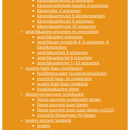
kleurenkaartjes/set 4 seizoenen
kleurencombinatie-kaarten 4 seizoenen
kleurendisc 4 seizoenen
kleurenkaartjes/set 6 kleurkenmerken
kleurenkaartjes/set 6 seizoenen
kleurenkaartjes/set 10 seizoenen
ansichtkaarten seizoenen en overzichten
ansichtkaarten seizoenen
ansichtkaart overzicht 4, 6 seizoenen, 6
kleurkenmerken
ansichtkaart/set 4 seizoenen
ansichtkaarten/set 6 seizoenen
ansichtkaarten/set 1×10 seizoenen
waaiers huid-/haar-/oogkleuren
huidtintenwaaier (warm/neutraal/koel)
overzicht haar- en oogkleuren
waaier huid-/haar-/oogkleur
haarkleurkaarten tinten
figuurtype/pasvorm werkboekje
figuur-pasvorm werkboekje dames
figuur-pasvorm kaart dames
figuur-pasvorm losse kaart dames vs24/25
overzicht figuurtypen (6) dames
posters seizoen/ kenmerk
posters