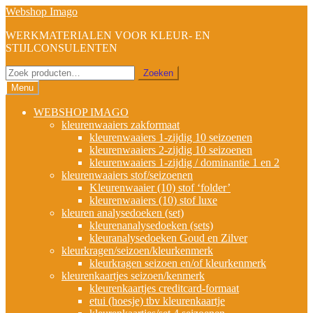
Ga
Ga
Webshop Imago
door
naar
WERKMATERIALEN VOOR KLEUR- EN
naar
de
STIJLCONSULENTEN
navigatie
inhoud
Zoeken
Zoeken
naar:
Menu
WEBSHOP IMAGO
kleurenwaaiers zakformaat
kleurenwaaiers 1-zijdig 10 seizoenen
kleurenwaaiers 2-zijdig 10 seizoenen
kleurenwaaiers 1-zijdig / dominantie 1 en 2
kleurenwaaiers stof/seizoenen
Kleurenwaaier (10) stof ‘folder’
kleurenwaaiers (10) stof luxe
kleuren analysedoeken (set)
kleurenanalysedoeken (sets)
kleuranalysedoeken Goud en Zilver
kleurkragen/seizoen/kleurkenmerk
kleurkragen seizoen en/of kleurkenmerk
kleurenkaartjes seizoen/kenmerk
kleurenkaartjes creditcard-formaat
etui (hoesje) tbv kleurenkaartje