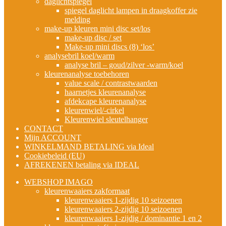
daglichtspiegel
spiegel daglicht lampen in draagkoffer zie
melding
make-up kleuren mini disc set/los
make-up disc / set
Make-up mini discs (8) ‘los’
analysebril koel/warm
analyse bril – goud/zilver -warm/koel
kleurenanalyse toebehoren
value scale / contrastwaarden
haarnetjes kleurenanalyse
afdekcape kleurenanalyse
kleurenwiel/-cirkel
Kleurenwiel sleutelhanger
CONTACT
Mijn ACCOUNT
WINKELMAND BETALING via Ideal
Cookiebeleid (EU)
AFREKENEN betaling via IDEAL
WEBSHOP IMAGO
kleurenwaaiers zakformaat
kleurenwaaiers 1-zijdig 10 seizoenen
kleurenwaaiers 2-zijdig 10 seizoenen
kleurenwaaiers 1-zijdig / dominantie 1 en 2