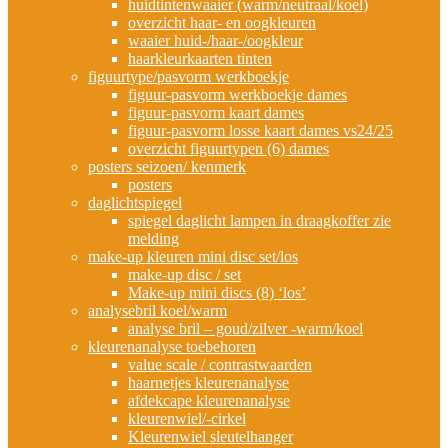
huidtintenwaaier (warm/neutraal/koel)
overzicht haar- en oogkleuren
waaier huid-/haar-/oogkleur
haarkleurkaarten tinten
figuurtype/pasvorm werkboekje
figuur-pasvorm werkboekje dames
figuur-pasvorm kaart dames
figuur-pasvorm losse kaart dames vs24/25
overzicht figuurtypen (6) dames
posters seizoen/ kenmerk
posters
daglichtspiegel
spiegel daglicht lampen in draagkoffer zie
melding
make-up kleuren mini disc set/los
make-up disc / set
Make-up mini discs (8) ‘los’
analysebril koel/warm
analyse bril – goud/zilver -warm/koel
kleurenanalyse toebehoren
value scale / contrastwaarden
haarnetjes kleurenanalyse
afdekcape kleurenanalyse
kleurenwiel/-cirkel
Kleurenwiel sleutelhanger