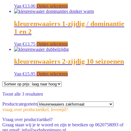
Dit
Van
€
13.00
Opties selecteren
product
heeft
meerdere
kleurenwaaiers 1-zijdig / dominantie
variaties.
1 en 2
Deze
optie
kan
Dit
Van
€
13.75
Opties selecteren
gekozen
product
worden
heeft
op
meerdere
kleurenwaaiers 2-zijdig 10 seizoenen
de
variaties.
productpagina
Deze
Dit
Van
€
15.95
Opties selecteren
optie
product
kan
heeft
gekozen
meerdere
worden
Gesorteerd
Toont alle 3 resultaten
variaties.
op
op
Deze
de
Productcategorieën
prijs:
optie
productpagina
vraag over productartikel, levertijd?
laag
kan
naar
gekozen
Vraag over product/artikel?
hoog
worden
Graag staan wij je te woord en zijn te bereiken op 0620758093 of
op
per email: info@webshopimago.nl