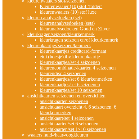
kleurenwaaiers stof/seizoenen
Kleurenwaaier (10) stof ‘folder’
kleurenwaaiers (10) stof luxe
kleuren analysedoeken (set)
kleurenanalysedoeken (sets)
kleuranalysedoeken Goud en Zilver
kleurkragen/seizoen/kleurkenmerk
kleurkragen seizoen en/of kleurkenmerk
kleurenkaartjes seizoen/kenmerk
kleurenkaartjes creditcard-formaat
etui (hoesje) tbv kleurenkaartje
kleurenkaartjes/set 4 seizoenen
kleurencombinatie-kaarten 4 seizoenen
kleurendisc 4 seizoenen
kleurenkaartjes/set 6 kleurkenmerken
kleurenkaartjes/set 6 seizoenen
kleurenkaartjes/set 10 seizoenen
ansichtkaarten seizoenen en overzichten
ansichtkaarten seizoenen
ansichtkaart overzicht 4, 6 seizoenen, 6
kleurkenmerken
ansichtkaart/set 4 seizoenen
ansichtkaarten/set 6 seizoenen
ansichtkaarten/set 1×10 seizoenen
waaiers huid-/haar-/oogkleuren