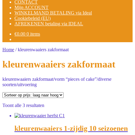
CONTACT
Mijn ACCOUNT
WINKELMAND BETALING via Ideal
Cookiebeleid (EU)
AFREKENEN betaling via IDEAL
€
0.00
0 items
Home
/
kleurenwaaiers zakformaat
kleurenwaaiers zakformaat
kleurenwaaiers zakformaat/vorm “pieces of cake”/diverse
soorten/uitvoering
Gesorteerd
Toont alle 3 resultaten
op
prijs:
laag
naar
kleurenwaaiers 1-zijdig 10 seizoenen
hoog