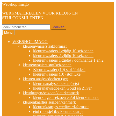
Ga
Ga
Webshop Imago
door
naar
WERKMATERIALEN VOOR KLEUR- EN
naar
de
STIJLCONSULENTEN
navigatie
inhoud
Zoeken
Zoeken
naar:
Menu
WEBSHOP IMAGO
kleurenwaaiers zakformaat
kleurenwaaiers 1-zijdig 10 seizoenen
kleurenwaaiers 2-zijdig 10 seizoenen
kleurenwaaiers 1-zijdig / dominantie 1 en 2
kleurenwaaiers stof/seizoenen
Kleurenwaaier (10) stof ‘folder’
kleurenwaaiers (10) stof luxe
kleuren analysedoeken (set)
kleurenanalysedoeken (sets)
kleuranalysedoeken Goud en Zilver
kleurkragen/seizoen/kleurkenmerk
kleurkragen seizoen en/of kleurkenmerk
kleurenkaartjes seizoen/kenmerk
kleurenkaartjes creditcard-formaat
etui (hoesje) tbv kleurenkaartje