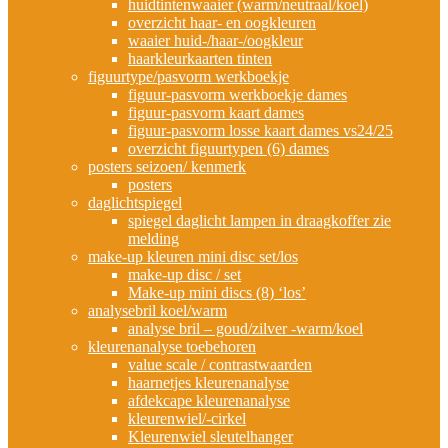
huidtintenwaaier (warm/neutraal/koel)
overzicht haar- en oogkleuren
waaier huid-/haar-/oogkleur
haarkleurkaarten tinten
figuurtype/pasvorm werkboekje
figuur-pasvorm werkboekje dames
figuur-pasvorm kaart dames
figuur-pasvorm losse kaart dames vs24/25
overzicht figuurtypen (6) dames
posters seizoen/ kenmerk
posters
daglichtspiegel
spiegel daglicht lampen in draagkoffer zie
melding
make-up kleuren mini disc set/los
make-up disc / set
Make-up mini discs (8) ‘los’
analysebril koel/warm
analyse bril – goud/zilver -warm/koel
kleurenanalyse toebehoren
value scale / contrastwaarden
haarnetjes kleurenanalyse
afdekcape kleurenanalyse
kleurenwiel/-cirkel
Kleurenwiel sleutelhanger