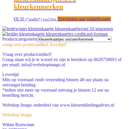
kleurkenmerken
€
8.50
Toevoegen aan winkelwagen
{*staffel*} excl.btw
kleurenkaartjes/set 10 seizoenen
kleurenkaartjes creditcard-formaat
Productcategorieën
vraag over productartikel, levertijd?
Vraag over product/artikel?
Graag staan wij je te woord en zijn te bereiken op 0620758093 of
per email: info@webshopimago.nl
Levertijd
Mits op voorraad vindt verzending binnen 48 uur plaats na
ontvangst betaling.
*indien niet meer op voorraad ontvang je binnen 12 uur na
bestelling bericht.
Webshop Imago onderdeel van www.kleurenkledingadvies.nl
Webshop Imago
Wilma Bouwman