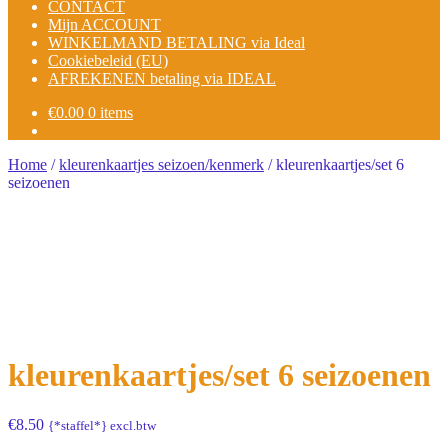
CONTACT
Mijn ACCOUNT
WINKELMAND BETALING via Ideal
Cookiebeleid (EU)
AFREKENEN betaling via IDEAL
€
0.00
0 items
Home
/
kleurenkaartjes seizoen/kenmerk
/
kleurenkaartjes/set 6
seizoenen
kleurenkaartjes/set 6 seizoenen
€
8.50
{*staffel*} excl.btw