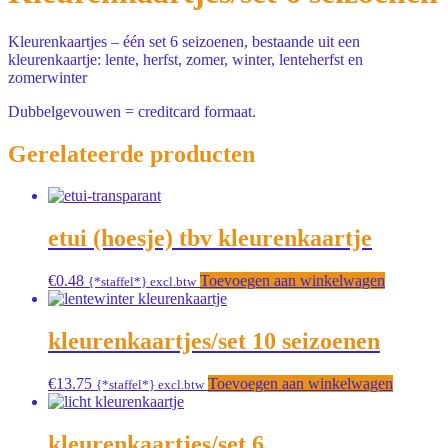
Kleurenkaartjes – één set 6 seizoenen, bestaande uit een
kleurenkaartje: lente, herfst, zomer, winter, lenteherfst en
zomerwinter
Dubbelgevouwen = creditcard formaat.
Gerelateerde producten
etui (hoesje) tbv kleurenkaartje
€
0.48
Toevoegen aan winkelwagen
{*staffel*} excl.btw
kleurenkaartjes/set 10 seizoenen
€
13.75
Toevoegen aan winkelwagen
{*staffel*} excl.btw
kleurenkaartjes/set 6