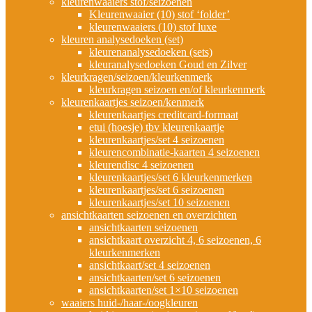
kleurenwaaiers stof/seizoenen
Kleurenwaaier (10) stof ‘folder’
kleurenwaaiers (10) stof luxe
kleuren analysedoeken (set)
kleurenanalysedoeken (sets)
kleuranalysedoeken Goud en Zilver
kleurkragen/seizoen/kleurkenmerk
kleurkragen seizoen en/of kleurkenmerk
kleurenkaartjes seizoen/kenmerk
kleurenkaartjes creditcard-formaat
etui (hoesje) tbv kleurenkaartje
kleurenkaartjes/set 4 seizoenen
kleurencombinatie-kaarten 4 seizoenen
kleurendisc 4 seizoenen
kleurenkaartjes/set 6 kleurkenmerken
kleurenkaartjes/set 6 seizoenen
kleurenkaartjes/set 10 seizoenen
ansichtkaarten seizoenen en overzichten
ansichtkaarten seizoenen
ansichtkaart overzicht 4, 6 seizoenen, 6
kleurkenmerken
ansichtkaart/set 4 seizoenen
ansichtkaarten/set 6 seizoenen
ansichtkaarten/set 1×10 seizoenen
waaiers huid-/haar-/oogkleuren