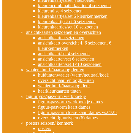
kleurenkaartjes/set 4 seizoenen
kleurencombinatie-kaarten 4 seizoenen
kleurendisc 4 seizoenen
kleurenkaartjes/set 6 kleurkenmerken
kleurenkaartjes/set 6 seizoenen
kleurenkaartjes/set 10 seizoenen
ansichtkaarten seizoenen en overzichten
ansichtkaarten seizoenen
ansichtkaart overzicht 4, 6 seizoenen, 6
kleurkenmerken
ansichtkaart/set 4 seizoenen
ansichtkaarten/set 6 seizoenen
ansichtkaarten/set 1×10 seizoenen
waaiers huid-/haar-/oogkleuren
huidtintenwaaier (warm/neutraal/koel)
overzicht haar- en oogkleuren
waaier huid-/haar-/oogkleur
haarkleurkaarten tinten
figuurtype/pasvorm werkboekje
figuur-pasvorm werkboekje dames
figuur-pasvorm kaart dames
figuur-pasvorm losse kaart dames vs24/25
overzicht figuurtypen (6) dames
posters seizoen/ kenmerk
posters