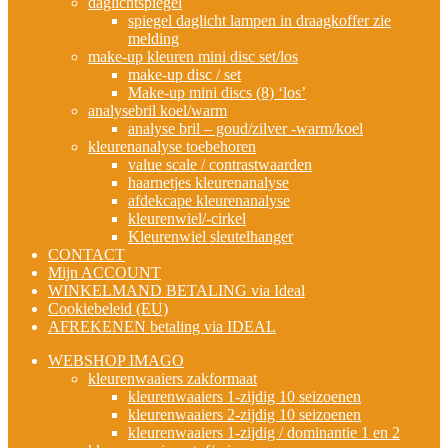
daglichtspiegel
spiegel daglicht lampen in draagkoffer zie
melding
make-up kleuren mini disc set/los
make-up disc / set
Make-up mini discs (8) ‘los’
analysebril koel/warm
analyse bril – goud/zilver -warm/koel
kleurenanalyse toebehoren
value scale / contrastwaarden
haarnetjes kleurenanalyse
afdekcape kleurenanalyse
kleurenwiel/-cirkel
Kleurenwiel sleutelhanger
CONTACT
Mijn ACCOUNT
WINKELMAND BETALING via Ideal
Cookiebeleid (EU)
AFREKENEN betaling via IDEAL
WEBSHOP IMAGO
kleurenwaaiers zakformaat
kleurenwaaiers 1-zijdig 10 seizoenen
kleurenwaaiers 2-zijdig 10 seizoenen
kleurenwaaiers 1-zijdig / dominantie 1 en 2